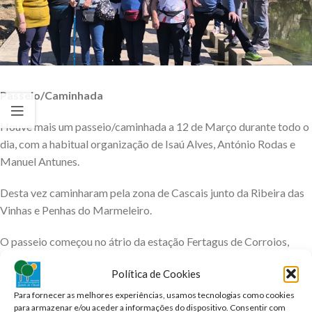
Passeio/Caminhada
Houve mais um passeio/caminhada a 12 de Março durante todo o
dia, com a habitual organização de Isaú Alves, António Rodas e
Manuel Antunes.
Desta vez caminharam pela zona de Cascais junto da Ribeira das
Vinhas e Penhas do Marmeleiro.
O passeio começou no átrio da estação Fertagus de Corroios,
onde o grupo de 19 participantes se encontrou antes das 8:00h.
Política de Cookies
Seguiram para Cascais num dia de sol agradável com uma brisa
suave. A beleza do local e o tempo agradável tornaram o dia
Para fornecer as melhores experiências, usamos tecnologias como cookies
para armazenar e/ou aceder a informações do dispositivo. Consentir com
delicioso!