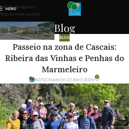
Skip to navigation
MENU
Skip to main content
Blog
BLOG
Passeio na zona de Cascais:
Ribeira das Vinhas e Penhas do
Marmeleiro
0
ADQChiado
On 22 Abril 2026