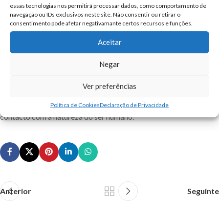
essas tecnologias nos permitirá processar dados, como comportamento de
navegação ou IDs exclusivos neste site. Não consentir ou retirar o
A Ribeira as Vinhas e todo o seu vale é um dos corredores
consentimento pode afetar negativamante certos recursos e funções.
ecológicos mais importantes de Cascais, com origem na serra de
Aceitar
Sintra.
Negar
O parque urbano das Penhas do Marmeleiro foi recentemente
requalificado melhorando as características oferecidas pelo
Ver preferências
parque natural de Sintra-Cascais. O parque foi cuidado por forma
a proteger a natureza e satisfazer as necessidades de lazer e
Política de Cookies
Declaração de Privacidade
contacto com a natureza do ser humano.
Anterior
Seguinte