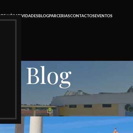
BRE NÓS
ATIVIDADES
BLOG
PARCERIAS
CONTACTOS
EVENTOS
Blog
LOG
ijo a Atalaia
0
hiado
On 22 Abril 2026