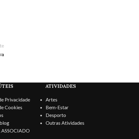
te
va
ÚTEIS
ATIVIDADES
 de Privacidade
Artes
 de Cookies
Bem-Estar
os
Desporto
blog
Outras Atividades
 ASSOCIADO