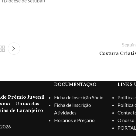
” (Diocese de Setúbal)
Seguin
Costura Criati
S
DOCUMENTAÇÃO
LINKS 
nde Prémio Juvenil
Ficha de Inscrição Sócio
Política
ismo – União das
Ficha de Inscrição
Política
ias de Laranjeiro
Atividades
Contact
Horários e Preçário
O nosso 
 2026
PORTAL