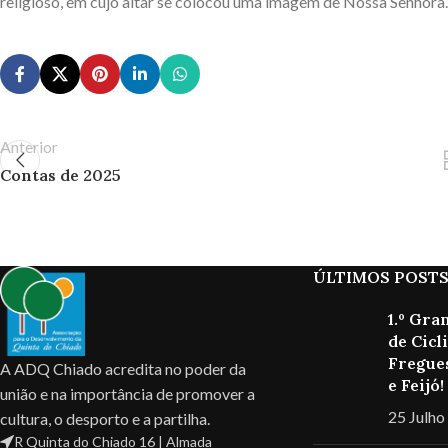
religioso, em cujo altar se colocou uma imagem de Nossa Senhora.
Anterior
Contas de 2025
ÚLTIMOS POST
1.º Gra
de Cicl
Fregues
A ADQ Chiado acredita no poder da
e Feijó!
união e na importância de promover a
25 Julho
cultura, o desporto e a partilha.
R Quinta do Chiado 16 | Almada