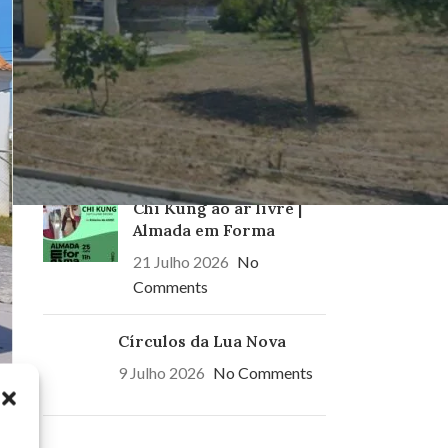
1.º Grande Prémio
Juvenil de Ciclismo –
União das Freguesias
de Laranjeiro e Feijó!
25 Julho 2026
No
Comments
Chi Kung ao ar livre |
Almada em Forma
21 Julho 2026
No
Comments
Círculos da Lua Nova
9 Julho 2026
No Comments