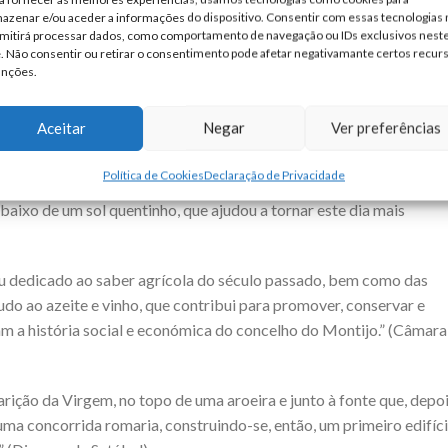
azenar e/ou aceder a informações do dispositivo. Consentir com essas tecnologias
mitirá processar dados, como comportamento de navegação ou IDs exclusivos nest
e. Não consentir ou retirar o consentimento pode afetar negativamante certos recur
unções.
jo até Atalaia.
Aceitar
Negar
Ver preferências
u da Agricultura, para a Igreja e por fim para o Santuário de
Política de Cookies
Declaração de Privacidade
aixo de um sol quentinho, que ajudou a tornar este dia mais
eu dedicado ao saber agrícola do século passado, bem como das
tudo ao azeite e vinho, que contribui para promover, conservar e
am a história social e económica do concelho do Montijo.” (Câmara
ição da Virgem, no topo de uma aroeira e junto à fonte que, depoi
 uma concorrida romaria, construindo-se, então, um primeiro edifíc