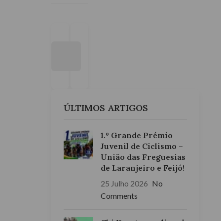
SEGUINTE
←
→
ANTERIOR
Dança Contemporânea
groove
6
27
Fevereiro
Setembro
2027
2026
ÚLTIMOS ARTIGOS
1.º Grande Prémio
Juvenil de Ciclismo –
União das Freguesias
de Laranjeiro e Feijó!
25 Julho 2026
No
Comments