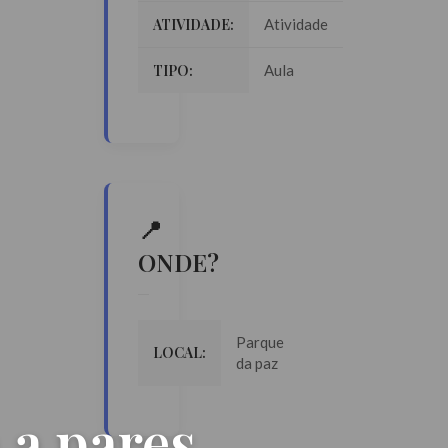
ATIVIDADE:
Atividade
TIPO:
Aula
📍
ONDE?
Parque
LOCAL:
da paz
 a pares