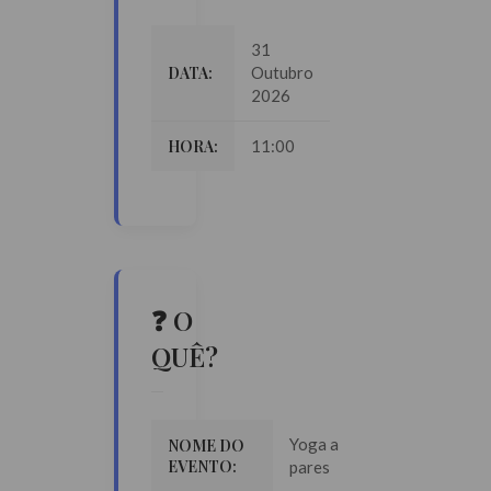
31
DATA:
Outubro
2026
HORA:
11:00
❓ O
QUÊ?
Yoga a
NOME DO
EVENTO:
pares