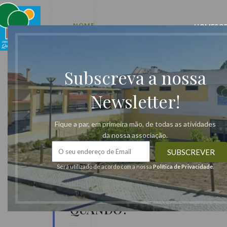
NOME
HOME
SO
DO
EVENTO:
Yoga
Subscreva a nossa
a
Newsletter!
pares
Fique a par, em primeira mão, de todas as atividades
da nossa associação.
SUBSCREVER
Será utilizado de acordo com a nossa
Política de Privacidade
.
📅
QUANDO?