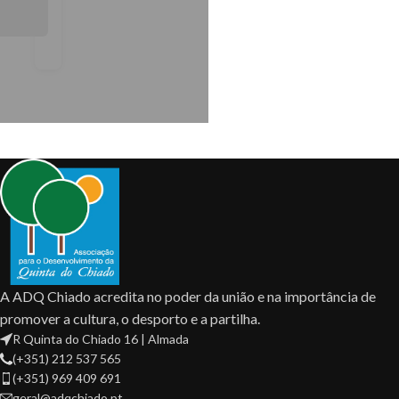
A arte que dança
evereiro
027
A ADQ Chiado acredita no poder da união e na importância de
promover a cultura, o desporto e a partilha.
R Quinta do Chiado 16 | Almada
(+351) 212 537 565
(+351) 969 409 691
geral@adqchiado.pt