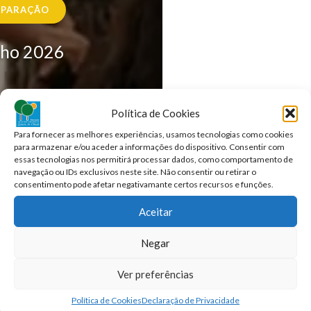
EPARAÇÃO
TIPO:
Aula
nho 2026
Política de Cookies
Para fornecer as melhores experiências, usamos tecnologias como cookies
📍
para armazenar e/ou aceder a informações do dispositivo. Consentir com
essas tecnologias nos permitirá processar dados, como comportamento de
ONDE?
navegação ou IDs exclusivos neste site. Não consentir ou retirar o
consentimento pode afetar negativamante certos recursos e funções.
Aceitar
LOCAL:
ADQC
Negar
Ver preferências
Política de Cookies
Declaração de Privacidade