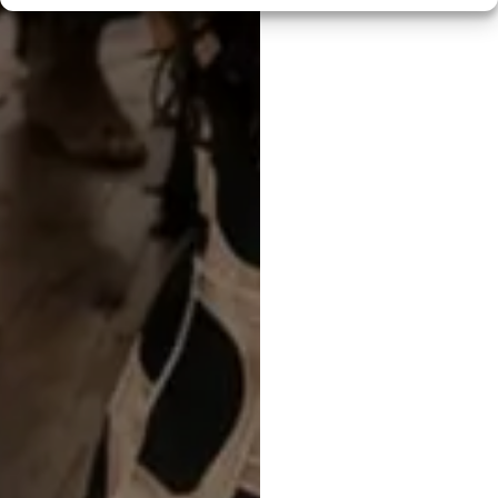
👥
QUEM?
PROTOCOLO:
ADQC
RESPONSÁVEL:
Ines Simão
DESTINA-SE A:
todos