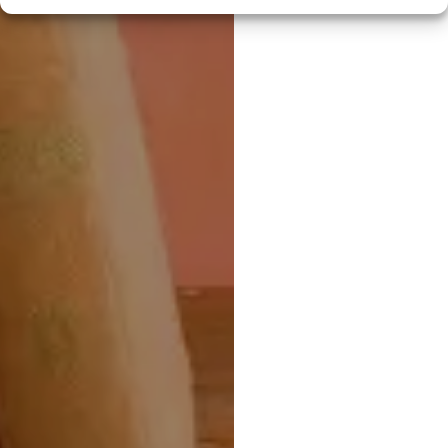
👥
QUEM?
PROTOCOLO:
Zagallos
RESPONSÁVEL:
Adélia Arrifes
DESTINA-SE A:
Famílias