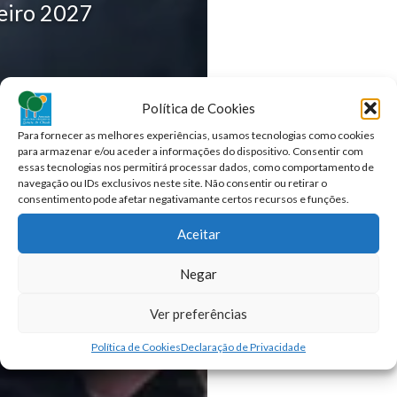
eiro 2027
📍
ONDE?
Política de Cookies
LOCAL:
Para fornecer as melhores experiências, usamos tecnologias como cookies
para armazenar e/ou aceder a informações do dispositivo. Consentir com
Zagallos
essas tecnologias nos permitirá processar dados, como comportamento de
navegação ou IDs exclusivos neste site. Não consentir ou retirar o
consentimento pode afetar negativamante certos recursos e funções.
OBSERVAÇÕES:
Aceitar
1h duração
Negar
Ver preferências
Política de Cookies
Declaração de Privacidade
👥