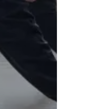
QUEM?
PROTOCOLO:
Zagallos
RESPONSÁVEL:
Mª Inès Costa
DESTINA-SE A:
Famílias